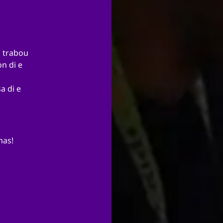
n trabou
n di e
a di e
mas!