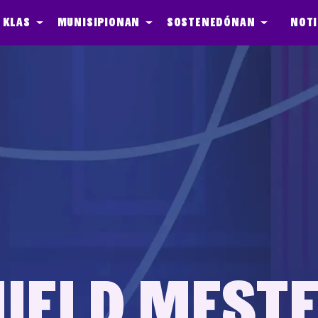
 klas
Munisipionan
Sostenedónan
Noti
ield mester