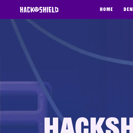
Saltar pa kontenido
Home
Den
HackSh