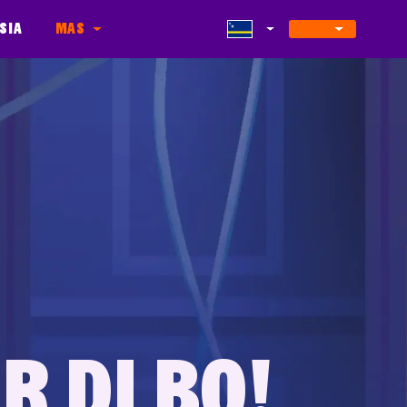
sia
Mas
 di bo!