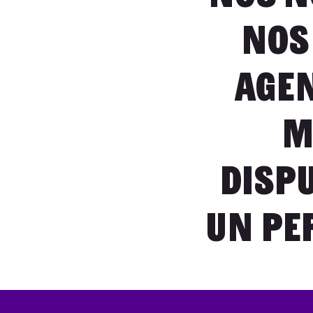
nos
Age
m
dispu
un pe