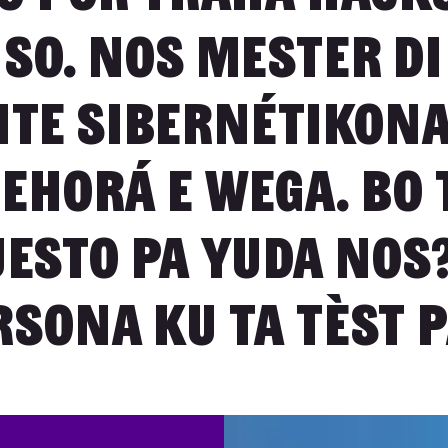
 so. Nos mester di
nte Sibernétikona
ehorá e wega. Bo 
esto pa yuda nos
rsona ku ta tèst p