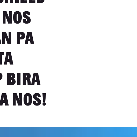
 nos
n pa
ta
? Bira
a nos!